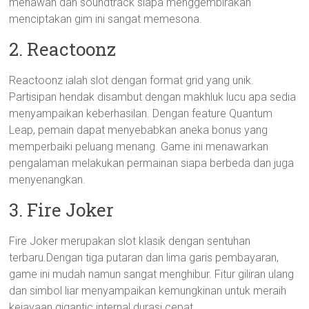
menawan dan soundtrack siapa menggembirakan
menciptakan gim ini sangat memesona.
2. Reactoonz
Reactoonz ialah slot dengan format grid yang unik.
Partisipan hendak disambut dengan makhluk lucu apa sedia
menyampaikan keberhasilan. Dengan feature Quantum
Leap, pemain dapat menyebabkan aneka bonus yang
memperbaiki peluang menang. Game ini menawarkan
pengalaman melakukan permainan siapa berbeda dan juga
menyenangkan.
3. Fire Joker
Fire Joker merupakan slot klasik dengan sentuhan
terbaru.Dengan tiga putaran dan lima garis pembayaran,
game ini mudah namun sangat menghibur. Fitur giliran ulang
dan simbol liar menyampaikan kemungkinan untuk meraih
kejayaan gigantic internal durasi cepat.