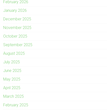
February 2026
January 2026
December 2025
November 2025
October 2025
September 2025
August 2025
July 2025
June 2025
May 2025
April 2025
March 2025
February 2025