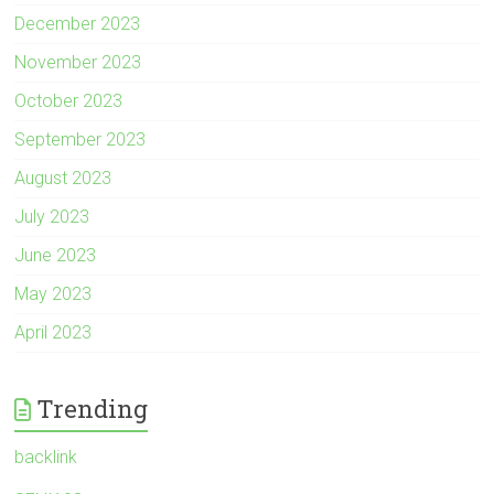
December 2023
November 2023
October 2023
September 2023
August 2023
July 2023
June 2023
May 2023
April 2023
Trending
backlink