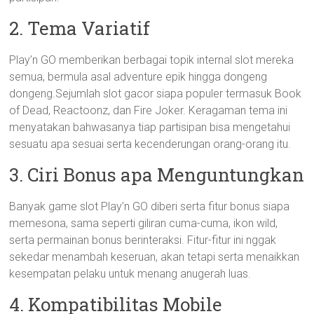
2. Tema Variatif
Play’n GO memberikan berbagai topik internal slot mereka
semua, bermula asal adventure epik hingga dongeng
dongeng.Sejumlah slot gacor siapa populer termasuk Book
of Dead, Reactoonz, dan Fire Joker. Keragaman tema ini
menyatakan bahwasanya tiap partisipan bisa mengetahui
sesuatu apa sesuai serta kecenderungan orang-orang itu.
3. Ciri Bonus apa Menguntungkan
Banyak game slot Play’n GO diberi serta fitur bonus siapa
memesona, sama seperti giliran cuma-cuma, ikon wild,
serta permainan bonus berinteraksi. Fitur-fitur ini nggak
sekedar menambah keseruan, akan tetapi serta menaikkan
kesempatan pelaku untuk menang anugerah luas.
4. Kompatibilitas Mobile