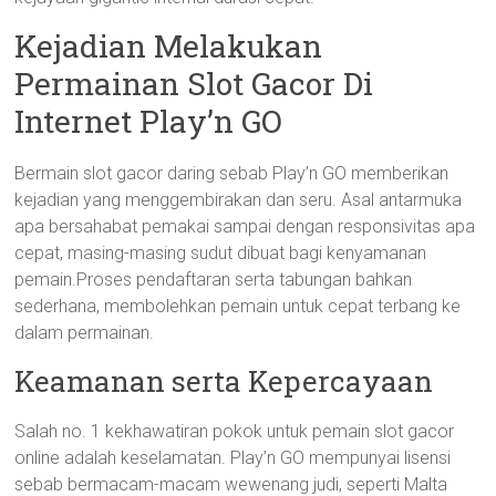
Kejadian Melakukan
Permainan Slot Gacor Di
Internet Play’n GO
Bermain slot gacor daring sebab Play’n GO memberikan
kejadian yang menggembirakan dan seru. Asal antarmuka
apa bersahabat pemakai sampai dengan responsivitas apa
cepat, masing-masing sudut dibuat bagi kenyamanan
pemain.Proses pendaftaran serta tabungan bahkan
sederhana, membolehkan pemain untuk cepat terbang ke
dalam permainan.
Keamanan serta Kepercayaan
Salah no. 1 kekhawatiran pokok untuk pemain slot gacor
online adalah keselamatan. Play’n GO mempunyai lisensi
sebab bermacam-macam wewenang judi, seperti Malta