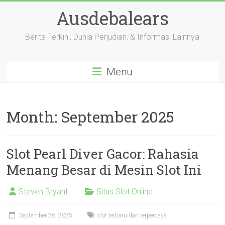
Skip
Ausdebalears
to
content
Berita Terkini, Dunia Perjudian, & Informasi Lainnya
Menu
Month:
September 2025
Slot Pearl Diver Gacor: Rahasia
Menang Besar di Mesin Slot Ini
Steven Bryant
Situs Slot Online
September 26, 2025
slot terbaru dan terpercaya