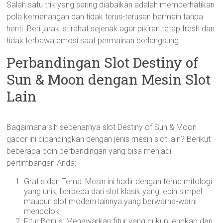
Salah satu trik yang sering diabaikan adalah memperhatikan
pola kemenangan dan tidak terus-terusan bermain tanpa
henti. Beri jarak istirahat sejenak agar pikiran tetap fresh dan
tidak terbawa emosi saat permainan berlangsung.
Perbandingan Slot Destiny of
Sun & Moon dengan Mesin Slot
Lain
Bagaimana sih sebenarnya slot Destiny of Sun & Moon
gacor ini dibandingkan dengan jenis mesin slot lain? Berikut
beberapa poin perbandingan yang bisa menjadi
pertimbangan Anda:
Grafis dan Tema: Mesin ini hadir dengan tema mitologi
yang unik, berbeda dari slot klasik yang lebih simpel
maupun slot modern lainnya yang berwarna-warni
mencolok.
Fitur Bonus: Menawarkan fitur yang cukup lengkap dan