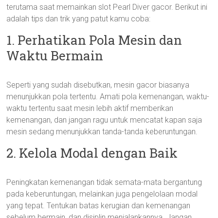
terutama saat memainkan slot Pearl Diver gacor. Berikut ini
adalah tips dan trik yang patut kamu coba:
1. Perhatikan Pola Mesin dan
Waktu Bermain
Seperti yang sudah disebutkan, mesin gacor biasanya
menunjukkan pola tertentu. Amati pola kemenangan, waktu-
waktu tertentu saat mesin lebih aktif memberikan
kemenangan, dan jangan ragu untuk mencatat kapan saja
mesin sedang menunjukkan tanda-tanda keberuntungan.
2. Kelola Modal dengan Baik
Peningkatan kemenangan tidak semata-mata bergantung
pada keberuntungan, melainkan juga pengelolaan modal
yang tepat. Tentukan batas kerugian dan kemenangan
sebelum bermain, dan disiplin menjalankannya. Jangan