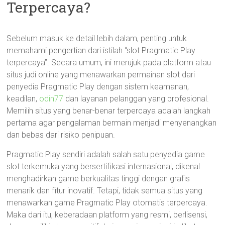
Terpercaya?
Sebelum masuk ke detail lebih dalam, penting untuk
memahami pengertian dari istilah “slot Pragmatic Play
terpercaya”. Secara umum, ini merujuk pada platform atau
situs judi online yang menawarkan permainan slot dari
penyedia Pragmatic Play dengan sistem keamanan,
keadilan,
odin77
dan layanan pelanggan yang profesional.
Memilih situs yang benar-benar terpercaya adalah langkah
pertama agar pengalaman bermain menjadi menyenangkan
dan bebas dari risiko penipuan.
Pragmatic Play sendiri adalah salah satu penyedia game
slot terkemuka yang bersertifikasi internasional, dikenal
menghadirkan game berkualitas tinggi dengan grafis
menarik dan fitur inovatif. Tetapi, tidak semua situs yang
menawarkan game Pragmatic Play otomatis terpercaya.
Maka dari itu, keberadaan platform yang resmi, berlisensi,