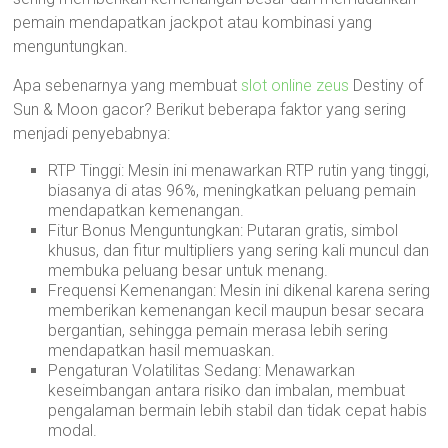
pemain mendapatkan jackpot atau kombinasi yang
menguntungkan.
Apa sebenarnya yang membuat
slot online zeus
Destiny of
Sun & Moon gacor? Berikut beberapa faktor yang sering
menjadi penyebabnya:
RTP Tinggi: Mesin ini menawarkan RTP rutin yang tinggi,
biasanya di atas 96%, meningkatkan peluang pemain
mendapatkan kemenangan.
Fitur Bonus Menguntungkan: Putaran gratis, simbol
khusus, dan fitur multipliers yang sering kali muncul dan
membuka peluang besar untuk menang.
Frequensi Kemenangan: Mesin ini dikenal karena sering
memberikan kemenangan kecil maupun besar secara
bergantian, sehingga pemain merasa lebih sering
mendapatkan hasil memuaskan.
Pengaturan Volatilitas Sedang: Menawarkan
keseimbangan antara risiko dan imbalan, membuat
pengalaman bermain lebih stabil dan tidak cepat habis
modal.