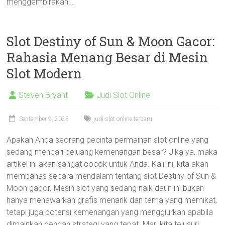
menggembirakan!…
Slot Destiny of Sun & Moon Gacor:
Rahasia Menang Besar di Mesin
Slot Modern
Steven Bryant
Judi Slot Online
September 9, 2025
judi slot online terbaru
Apakah Anda seorang pecinta permainan slot online yang
sedang mencari peluang kemenangan besar? Jika ya, maka
artikel ini akan sangat cocok untuk Anda. Kali ini, kita akan
membahas secara mendalam tentang slot Destiny of Sun &
Moon gacor. Mesin slot yang sedang naik daun ini bukan
hanya menawarkan grafis menarik dan tema yang memikat,
tetapi juga potensi kemenangan yang menggiurkan apabila
dimainkan dengan strategi yang tepat. Mari kita telusuri