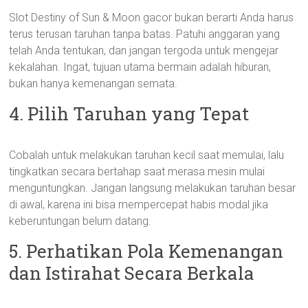
Slot Destiny of Sun & Moon gacor bukan berarti Anda harus
terus terusan taruhan tanpa batas. Patuhi anggaran yang
telah Anda tentukan, dan jangan tergoda untuk mengejar
kekalahan. Ingat, tujuan utama bermain adalah hiburan,
bukan hanya kemenangan semata.
4. Pilih Taruhan yang Tepat
Cobalah untuk melakukan taruhan kecil saat memulai, lalu
tingkatkan secara bertahap saat merasa mesin mulai
menguntungkan. Jangan langsung melakukan taruhan besar
di awal, karena ini bisa mempercepat habis modal jika
keberuntungan belum datang.
5. Perhatikan Pola Kemenangan
dan Istirahat Secara Berkala