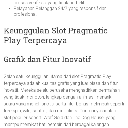
proses verifikasi yang tidak berbelit.
Pelayanan Pelanggan 24/7 yang responsif dan
profesional.
Keunggulan Slot Pragmatic
Play Terpercaya
Grafik dan Fitur Inovatif
Salah satu keunggulan utama dari slot Pragmatic Play
terpercaya adalah kualitas grafis yang luar biasa dan fitur
inovatif. Mereka selalu berusaha menghadirkan permainan
yang tidak monoton, lengkap dengan animasi menarik,
suara yang menghipnotis, serta fitur bonus melimpah seperti
free spin, wild, scatter, dan multipliers. Contohnya adalah
slot populer seperti Wolf Gold dan The Dog House, yang
mampu memikat hati pemain dari berbagai kalangan.