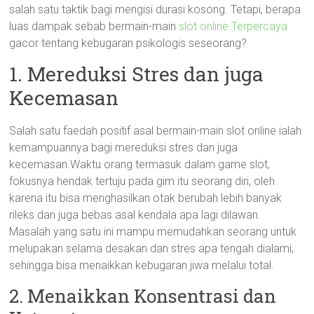
salah satu taktik bagi mengisi durasi kosong. Tetapi, berapa
luas dampak sebab bermain-main
slot online Terpercaya
gacor tentang kebugaran psikologis seseorang?
1. Mereduksi Stres dan juga
Kecemasan
Salah satu faedah positif asal bermain-main slot online ialah
kemampuannya bagi mereduksi stres dan juga
kecemasan.Waktu orang termasuk dalam game slot,
fokusnya hendak tertuju pada gim itu seorang diri, oleh
karena itu bisa menghasilkan otak berubah lebih banyak
rileks dan juga bebas asal kendala apa lagi dilawan.
Masalah yang satu ini mampu memudahkan seorang untuk
melupakan selama desakan dan stres apa tengah dialami,
sehingga bisa menaikkan kebugaran jiwa melalui total.
2. Menaikkan Konsentrasi dan