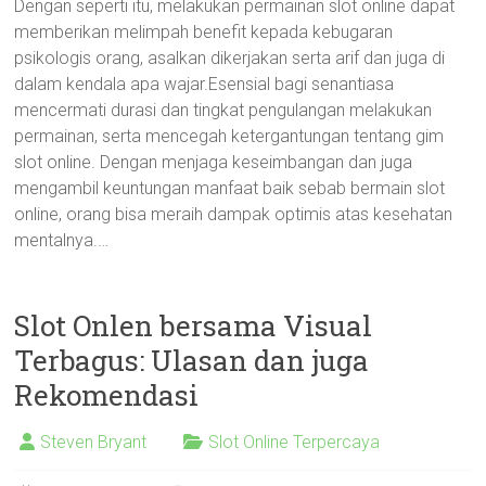
Dengan seperti itu, melakukan permainan slot online dapat
memberikan melimpah benefit kepada kebugaran
psikologis orang, asalkan dikerjakan serta arif dan juga di
dalam kendala apa wajar.Esensial bagi senantiasa
mencermati durasi dan tingkat pengulangan melakukan
permainan, serta mencegah ketergantungan tentang gim
slot online. Dengan menjaga keseimbangan dan juga
mengambil keuntungan manfaat baik sebab bermain slot
online, orang bisa meraih dampak optimis atas kesehatan
mentalnya.…
Slot Onlen bersama Visual
Terbagus: Ulasan dan juga
Rekomendasi
Steven Bryant
Slot Online Terpercaya