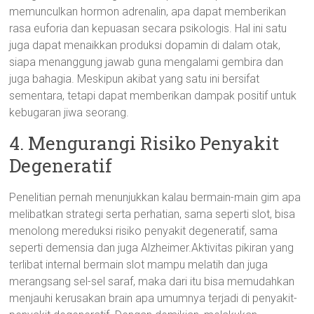
memunculkan hormon adrenalin, apa dapat memberikan
rasa euforia dan kepuasan secara psikologis. Hal ini satu
juga dapat menaikkan produksi dopamin di dalam otak,
siapa menanggung jawab guna mengalami gembira dan
juga bahagia. Meskipun akibat yang satu ini bersifat
sementara, tetapi dapat memberikan dampak positif untuk
kebugaran jiwa seorang.
4. Mengurangi Risiko Penyakit
Degeneratif
Penelitian pernah menunjukkan kalau bermain-main gim apa
melibatkan strategi serta perhatian, sama seperti slot, bisa
menolong mereduksi risiko penyakit degeneratif, sama
seperti demensia dan juga Alzheimer.Aktivitas pikiran yang
terlibat internal bermain slot mampu melatih dan juga
merangsang sel-sel saraf, maka dari itu bisa memudahkan
menjauhi kerusakan brain apa umumnya terjadi di penyakit-