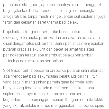
permainan slot gacor, apa membuatnya makin menggaet
bagi dijalankan.Di Luar tersebut, peluang memenangkan
anugerah luas tanpa mesti mengeluarkan duit suplemen juga
terdiri dari kekuatan seret utama bagi pelaku.
Popularitas slot gacor serta fitur bonus putaran serta
didorong oleh aneka promosi dan penawaran bonus apa
dijual dengan situs judi on line. Berlimpah situs menyediakan
putaran gratis selaku unit dari paket selamat tiba atau
peningkatan teratur, apa membuat pelaku bertambah
tertarik guna melakukan permainan.
Slot Gacor online bersama ciri bonus putaran ialah alternatif
apa menggaet bagi sekumpulan pelaku judi on line.Fitur
yang satu ini mengizinkan pemain guna bermain lebih
banyak long time tidak ada mesti memunculkan dana
suplemen, seraya meningkatkan perasaan serta
kegembiraan sepanjang permainan. Dengan memiliki taktik
yang akurat, pelaku mampu menggunakan fitur bonus spins