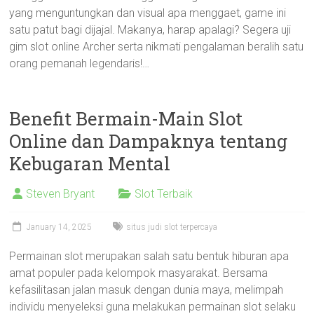
yang menguntungkan dan visual apa menggaet, game ini
satu patut bagi dijajal. Makanya, harap apalagi? Segera uji
gim slot online Archer serta nikmati pengalaman beralih satu
orang pemanah legendaris!…
Benefit Bermain-Main Slot
Online dan Dampaknya tentang
Kebugaran Mental
Steven Bryant
Slot Terbaik
January 14, 2025
situs judi slot terpercaya
Permainan slot merupakan salah satu bentuk hiburan apa
amat populer pada kelompok masyarakat. Bersama
kefasilitasan jalan masuk dengan dunia maya, melimpah
individu menyeleksi guna melakukan permainan slot selaku