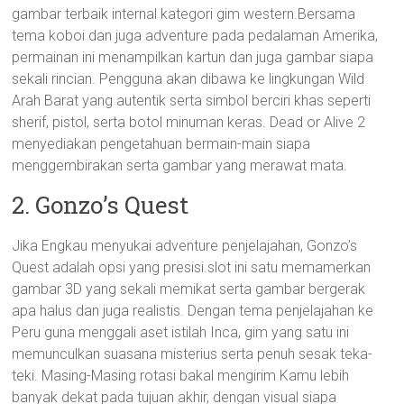
gambar terbaik internal kategori gim western.Bersama
tema koboi dan juga adventure pada pedalaman Amerika,
permainan ini menampilkan kartun dan juga gambar siapa
sekali rincian. Pengguna akan dibawa ke lingkungan Wild
Arah Barat yang autentik serta simbol berciri khas seperti
sherif, pistol, serta botol minuman keras. Dead or Alive 2
menyediakan pengetahuan bermain-main siapa
menggembirakan serta gambar yang merawat mata.
2. Gonzo’s Quest
Jika Engkau menyukai adventure penjelajahan, Gonzo’s
Quest adalah opsi yang presisi.slot ini satu memamerkan
gambar 3D yang sekali memikat serta gambar bergerak
apa halus dan juga realistis. Dengan tema penjelajahan ke
Peru guna menggali aset istilah Inca, gim yang satu ini
memunculkan suasana misterius serta penuh sesak teka-
teki. Masing-Masing rotasi bakal mengirim Kamu lebih
banyak dekat pada tujuan akhir, dengan visual siapa