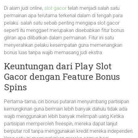
Di alam judi online,
slot gacor
telah menjadi salah satu
permainan apa terutama terkenal dalam di tengah para
pelaku. salah satu sebab penting mengapa slot gacor
seperti itu menggaet merupakan disebabkan fitur bonus
giliran apa dilibatkan dalam permainan. Fitur ini satu
menyerahkan pelaku kesempatan guna memenangkan
bonus luas tanpa wajib memasang judi ekstra.
Keuntungan dari Play Slot
Gacor dengan Feature Bonus
Spins
Pertama-tama, ciri bonus putaran menyumbang partisipan
kemungkinan guna bermain lebih banyak dahulu tidak ada
wajib menggunakan lebih banyak melimpah uang.Ketika
partisipan memperoleh freespin, mereka dapat lanjut
berputar roll tanpa menggunakan kredit mereka independen.