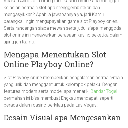
Adakah Anda satu orang fans kasino on line apa menggali
kejadian bermain slot apa menggembirakan dan
mengasyikkan? Apabila jawabannya ya, jadi Kamu
barangkali ingin mengupayakan game slot Playboy onlen.
Serta rancangan siapa mewah serta judul siapa menggoda,
slot online ini menawarkan perasaan kasino seketika dalam
ujung jari Kamu.
Mengapa Menentukan Slot
Online Playboy Online?
Slot Playboy online memberikan pengalaman bermain-main
yang unik dan menggaet untuk kelompok pelaku. Dengan
features modern serta model apa menarik,
Bandar Togel
permainan ini bisa membuat Engkau mendapati seperti
berada dalam casino berkilau pada Las Vegas.
Desain Visual apa Mengesankan