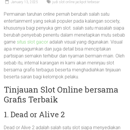
January 13, 2025
judi slot online jackpot terbesar
Permainan taruhan online pernah berubah salah satu
entertainment yang sekali populer pada kalangan society,
khususnya bagi penyuka gim slot. salah satu masalah siapa
berubah penyebab penentu dalam menetapkan mutu sebab
game
situs slot gacor
adalah visual yang digunakan. Visual
apa mengagumkan dan juga detail bisa menciptakan
partisipan semakin terhibur dan nyaman bermain-main. Oleh
sebab itu, internal karangan ini kami akan meninjau slot
bersama grafis terbagus beserta menghadiahkan tinjauan
beserta saran bagi kelompok pelaku.
Tinjauan Slot Online bersama
Grafis Terbaik
1. Dead or Alive 2
Dead or Alive 2 adalah salah satu slot siapa menyediakan