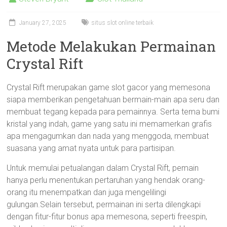
January 27, 2025
situs slot online terbaik
Metode Melakukan Permainan
Crystal Rift
Crystal Rift merupakan game slot gacor yang memesona
siapa memberikan pengetahuan bermain-main apa seru dan
membuat tegang kepada para pemainnya. Serta tema bumi
kristal yang indah, game yang satu ini memamerkan grafis
apa mengagumkan dan nada yang menggoda, membuat
suasana yang amat nyata untuk para partisipan.
Untuk memulai petualangan dalam Crystal Rift, pemain
hanya perlu menentukan pertaruhan yang hendak orang-
orang itu menempatkan dan juga mengelilingi
gulungan.Selain tersebut, permainan ini serta dilengkapi
dengan fitur-fitur bonus apa memesona, seperti freespin,