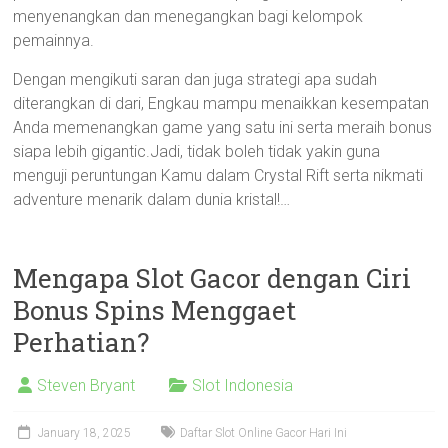
menyenangkan dan menegangkan bagi kelompok
pemainnya.
Dengan mengikuti saran dan juga strategi apa sudah
diterangkan di dari, Engkau mampu menaikkan kesempatan
Anda memenangkan game yang satu ini serta meraih bonus
siapa lebih gigantic.Jadi, tidak boleh tidak yakin guna
menguji peruntungan Kamu dalam Crystal Rift serta nikmati
adventure menarik dalam dunia kristal!…
Mengapa Slot Gacor dengan Ciri
Bonus Spins Menggaet
Perhatian?
Steven Bryant
Slot Indonesia
January 18, 2025
Daftar Slot Online Gacor Hari Ini