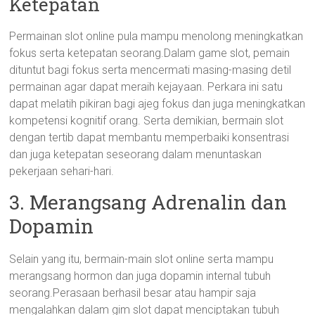
Ketepatan
Permainan slot online pula mampu menolong meningkatkan
fokus serta ketepatan seorang.Dalam game slot, pemain
dituntut bagi fokus serta mencermati masing-masing detil
permainan agar dapat meraih kejayaan. Perkara ini satu
dapat melatih pikiran bagi ajeg fokus dan juga meningkatkan
kompetensi kognitif orang. Serta demikian, bermain slot
dengan tertib dapat membantu memperbaiki konsentrasi
dan juga ketepatan seseorang dalam menuntaskan
pekerjaan sehari-hari.
3. Merangsang Adrenalin dan
Dopamin
Selain yang itu, bermain-main slot online serta mampu
merangsang hormon dan juga dopamin internal tubuh
seorang.Perasaan berhasil besar atau hampir saja
mengalahkan dalam gim slot dapat menciptakan tubuh