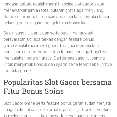
rencana terbaik adalah memilih engine slot gacor siapa
menawarkan jumlah total putaran gratis apa menjulang.
Semakin melimpah free spin apa diberikan, semakin besar
peluang pemain guna mengalahkan bonus luas.
Selain yang itu, partisipan serta butuh mengawasi
persyaratan judi apa terkait dengan feature bonus
giliran.Sedikit mesin slot gacor bisa jadi memerlukan
partisipan untuk memposisikan taruhan tertinggi bagi bisa
menyalakan putaran gratis. Dari karena yang itu, penting
untuk menyimak kondisi dan syarat serta tepat sebelumnya
memulai game.
Popularitas Slot Gacor bersama
Fitur Bonus Spins
Slot Gacor online serta feature bonus giliran sudah menjadi
sangat dikenal dalam kelompok pemain judi onlen. Feature
ini melengkapi unsur kejutan serta kesenangan ke internal