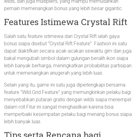
wilds, dan juga multipliers, yang mampu memudahkan
pemain memenangkan bonus yang lebih besar gigantic.
Features Istimewa Crystal Rift
Salah satu feature istimewa dari Crystal Rift ialah gaya
bonus siapa disebut “Crystal Rift Feature”. Fashion ini satu
dapat diaktifkan secara acak-acakan sewaktu gim dan juga
bakal mengubah simbol dalam gulungan beralih ikon siapa
lebih banyak berharga, meningkatkan probabilitas partisipan
untuk memenangkan anugerah yang lebih luas.
Selain yang itu, game ini satu juga diperlengkapi bersama
feature “Wild Grid Feature” yang memungkinkan pelaku bagi
menyebabkan putaran gratis dengan wilds siapa menempel
dalam roll.Fitur ini sangat menghasilkan karena bisa
memperbaiki kesempatan pelaku bagi menang bonus siapa
lebih banyak luas.
Tips serta Rencana bagi