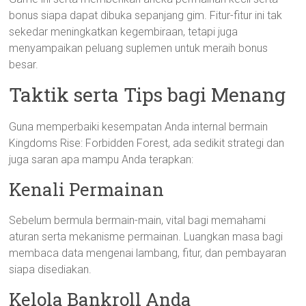
bonus siapa dapat dibuka sepanjang gim. Fitur-fitur ini tak
sekedar meningkatkan kegembiraan, tetapi juga
menyampaikan peluang suplemen untuk meraih bonus
besar.
Taktik serta Tips bagi Menang
Guna memperbaiki kesempatan Anda internal bermain
Kingdoms Rise: Forbidden Forest, ada sedikit strategi dan
juga saran apa mampu Anda terapkan:
Kenali Permainan
Sebelum bermula bermain-main, vital bagi memahami
aturan serta mekanisme permainan. Luangkan masa bagi
membaca data mengenai lambang, fitur, dan pembayaran
siapa disediakan.
Kelola Bankroll Anda