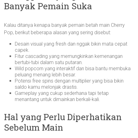
Banyak Pemain Suka
Kalau ditanya kenapa banyak pemain betah main Cherry
Pop, berikut beberapa alasan yang sering disebut:
Desain visual yang fresh dan nggak bikin mata cepat
capek.
Fitur cascading yang memungkinkan kemenangan
bertubi-tubi dalam satu putaran.
Wild popcorn yang interaktif dan bisa bantu membuka
peluang menang lebih besar.
Potensi free spins dengan multiplier yang bisa bikin
saldo kamu melonjak drastis.
Gameplay yang cukup sederhana tapi tetap
menantang untuk dimainkan berkali-kali.
Hal yang Perlu Diperhatikan
Sebelum Main