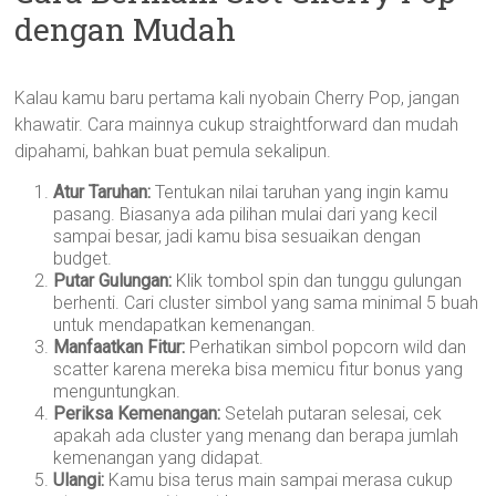
dengan Mudah
Kalau kamu baru pertama kali nyobain Cherry Pop, jangan
khawatir. Cara mainnya cukup straightforward dan mudah
dipahami, bahkan buat pemula sekalipun.
Atur Taruhan:
Tentukan nilai taruhan yang ingin kamu
pasang. Biasanya ada pilihan mulai dari yang kecil
sampai besar, jadi kamu bisa sesuaikan dengan
budget.
Putar Gulungan:
Klik tombol spin dan tunggu gulungan
berhenti. Cari cluster simbol yang sama minimal 5 buah
untuk mendapatkan kemenangan.
Manfaatkan Fitur:
Perhatikan simbol popcorn wild dan
scatter karena mereka bisa memicu fitur bonus yang
menguntungkan.
Periksa Kemenangan:
Setelah putaran selesai, cek
apakah ada cluster yang menang dan berapa jumlah
kemenangan yang didapat.
Ulangi:
Kamu bisa terus main sampai merasa cukup