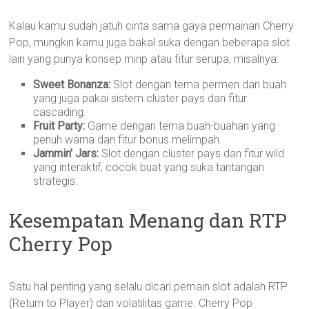
Kalau kamu sudah jatuh cinta sama gaya permainan Cherry
Pop, mungkin kamu juga bakal suka dengan beberapa slot
lain yang punya konsep mirip atau fitur serupa, misalnya:
Sweet Bonanza:
Slot dengan tema permen dan buah
yang juga pakai sistem cluster pays dan fitur
cascading.
Fruit Party:
Game dengan tema buah-buahan yang
penuh warna dan fitur bonus melimpah.
Jammin’ Jars:
Slot dengan cluster pays dan fitur wild
yang interaktif, cocok buat yang suka tantangan
strategis.
Kesempatan Menang dan RTP
Cherry Pop
Satu hal penting yang selalu dicari pemain slot adalah RTP
(Return to Player) dan volatilitas game. Cherry Pop