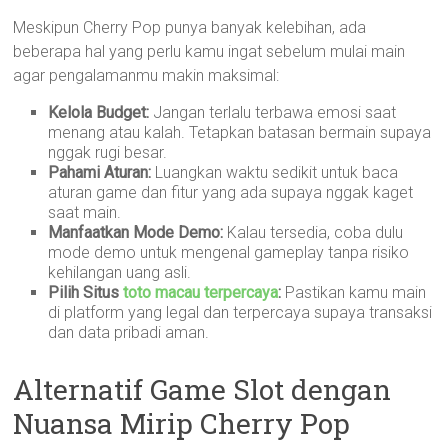
Meskipun Cherry Pop punya banyak kelebihan, ada
beberapa hal yang perlu kamu ingat sebelum mulai main
agar pengalamanmu makin maksimal:
Kelola Budget:
Jangan terlalu terbawa emosi saat
menang atau kalah. Tetapkan batasan bermain supaya
nggak rugi besar.
Pahami Aturan:
Luangkan waktu sedikit untuk baca
aturan game dan fitur yang ada supaya nggak kaget
saat main.
Manfaatkan Mode Demo:
Kalau tersedia, coba dulu
mode demo untuk mengenal gameplay tanpa risiko
kehilangan uang asli.
Pilih Situs
toto macau terpercaya
:
Pastikan kamu main
di platform yang legal dan terpercaya supaya transaksi
dan data pribadi aman.
Alternatif Game Slot dengan
Nuansa Mirip Cherry Pop