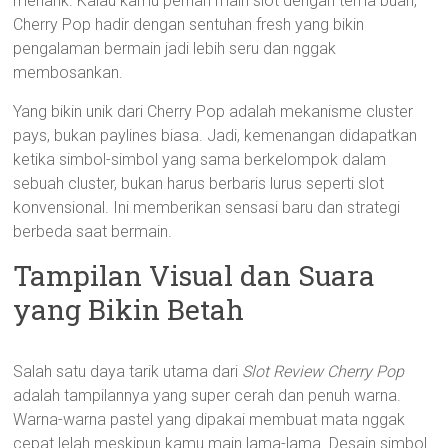
menarik. Kalau kamu pernah main slot dengan tema buah,
Cherry Pop hadir dengan sentuhan fresh yang bikin
pengalaman bermain jadi lebih seru dan nggak
membosankan.
Yang bikin unik dari Cherry Pop adalah mekanisme cluster
pays, bukan paylines biasa. Jadi, kemenangan didapatkan
ketika simbol-simbol yang sama berkelompok dalam
sebuah cluster, bukan harus berbaris lurus seperti slot
konvensional. Ini memberikan sensasi baru dan strategi
berbeda saat bermain.
Tampilan Visual dan Suara
yang Bikin Betah
Salah satu daya tarik utama dari
Slot Review Cherry Pop
adalah tampilannya yang super cerah dan penuh warna.
Warna-warna pastel yang dipakai membuat mata nggak
cepat lelah meskipun kamu main lama-lama. Desain simbol