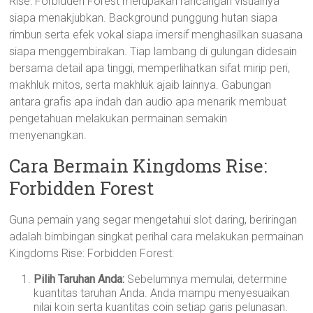
Rise: Forbidden Forest merupakan rancangan visualnya
siapa menakjubkan. Background punggung hutan siapa
rimbun serta efek vokal siapa imersif menghasilkan suasana
siapa menggembirakan. Tiap lambang di gulungan didesain
bersama detail apa tinggi, memperlihatkan sifat mirip peri,
makhluk mitos, serta makhluk ajaib lainnya. Gabungan
antara grafis apa indah dan audio apa menarik membuat
pengetahuan melakukan permainan semakin
menyenangkan.
Cara Bermain Kingdoms Rise:
Forbidden Forest
Guna pemain yang segar mengetahui slot daring, beriringan
adalah bimbingan singkat perihal cara melakukan permainan
Kingdoms Rise: Forbidden Forest:
Pilih Taruhan Anda:
Sebelumnya memulai, determine
kuantitas taruhan Anda. Anda mampu menyesuaikan
nilai koin serta kuantitas coin setiap garis pelunasan.