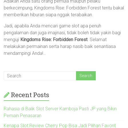
Adakah Anda satu orang pemula maupun pelaku
berkecimpung, Kingdoms Rise: Forbidden Forest tentu bakal
memberikan hiburan siapa nggak terabaikan.
Jadi, apabila Anda mencari game slot apa penuh
pengalaman dan juga imajinasi, tidak boleh tidak yakin bagi
menguji
Kingdoms Rise: Forbidden Forest
. Selamat
melakukan permainan serta harap nasib baik senantiasa
mendampingi Anda!…
Recent Posts
Rahasia di Balik Slot Server Kamboja Pasti JP yang Bikin
Pemain Penasaran
Kenapa Slot Review Cherry Pop Bisa Jadi Pilihan Favorit