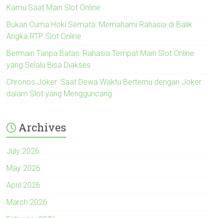
Kamu Saat Main Slot Online
Bukan Cuma Hoki Semata: Memahami Rahasia di Balik
Angka RTP Slot Online
Bermain Tanpa Batas: Rahasia Tempat Main Slot Online
yang Selalu Bisa Diakses
Chronos Joker: Saat Dewa Waktu Bertemu dengan Joker
dalam Slot yang Mengguncang
Archives
July 2026
May 2026
April 2026
March 2026