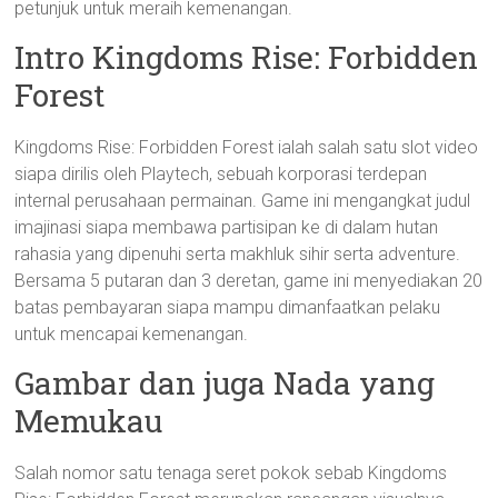
petunjuk untuk meraih kemenangan.
Intro Kingdoms Rise: Forbidden
Forest
Kingdoms Rise: Forbidden Forest ialah salah satu slot video
siapa dirilis oleh Playtech, sebuah korporasi terdepan
internal perusahaan permainan. Game ini mengangkat judul
imajinasi siapa membawa partisipan ke di dalam hutan
rahasia yang dipenuhi serta makhluk sihir serta adventure.
Bersama 5 putaran dan 3 deretan, game ini menyediakan 20
batas pembayaran siapa mampu dimanfaatkan pelaku
untuk mencapai kemenangan.
Gambar dan juga Nada yang
Memukau
Salah nomor satu tenaga seret pokok sebab Kingdoms