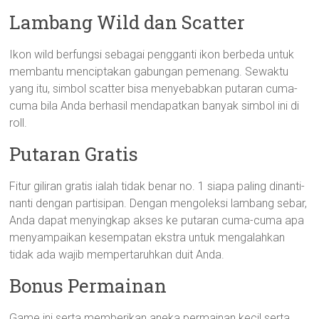
Lambang Wild dan Scatter
Ikon wild berfungsi sebagai pengganti ikon berbeda untuk
membantu menciptakan gabungan pemenang. Sewaktu
yang itu, simbol scatter bisa menyebabkan putaran cuma-
cuma bila Anda berhasil mendapatkan banyak simbol ini di
roll.
Putaran Gratis
Fitur giliran gratis ialah tidak benar no. 1 siapa paling dinanti-
nanti dengan partisipan. Dengan mengoleksi lambang sebar,
Anda dapat menyingkap akses ke putaran cuma-cuma apa
menyampaikan kesempatan ekstra untuk mengalahkan
tidak ada wajib mempertaruhkan duit Anda.
Bonus Permainan
Game ini serta memberikan aneka permainan kecil serta