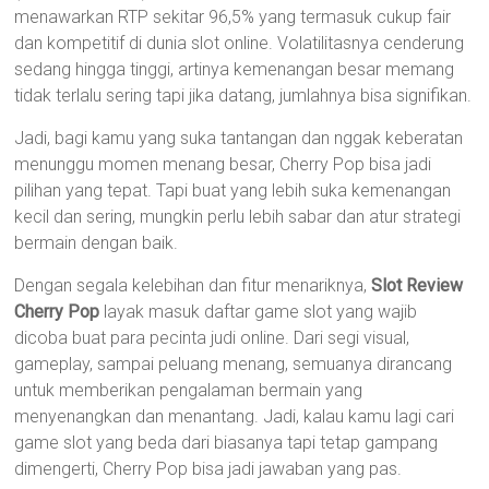
menawarkan RTP sekitar 96,5% yang termasuk cukup fair
dan kompetitif di dunia slot online. Volatilitasnya cenderung
sedang hingga tinggi, artinya kemenangan besar memang
tidak terlalu sering tapi jika datang, jumlahnya bisa signifikan.
Jadi, bagi kamu yang suka tantangan dan nggak keberatan
menunggu momen menang besar, Cherry Pop bisa jadi
pilihan yang tepat. Tapi buat yang lebih suka kemenangan
kecil dan sering, mungkin perlu lebih sabar dan atur strategi
bermain dengan baik.
Dengan segala kelebihan dan fitur menariknya,
Slot Review
Cherry Pop
layak masuk daftar game slot yang wajib
dicoba buat para pecinta judi online. Dari segi visual,
gameplay, sampai peluang menang, semuanya dirancang
untuk memberikan pengalaman bermain yang
menyenangkan dan menantang. Jadi, kalau kamu lagi cari
game slot yang beda dari biasanya tapi tetap gampang
dimengerti, Cherry Pop bisa jadi jawaban yang pas.