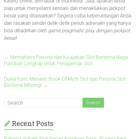
kasino online, termasuk di Indonesia. Jadi, apakah Anda
siap untuk menyelami sensasi dan menaklukkan jackpot
besar yang ditawarkan? Segera coba keberuntungan Anda
dan rasakan sendiri detik-detik penuh adrenalin yang hanya
bisa dihadirkan oleh
game pragmatic play dengan jackpot
besar
!
←
Memahami Pesona dan Keajaiban Slot Bertema Naga:
Panduan Lengkap untuk Penggemar Slot
Dunia Kuno Menanti: Book Of Myth Slot dan Pesona Slot
Bertema Mitologi
→
Recent Posts
Rahasia di Balik Slot Server Kamboja Pasti JP yang Bikin