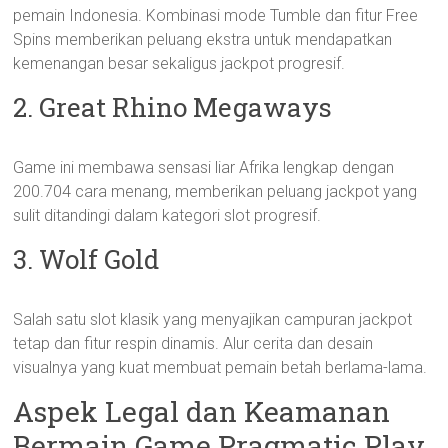
pemain Indonesia. Kombinasi mode Tumble dan fitur Free
Spins memberikan peluang ekstra untuk mendapatkan
kemenangan besar sekaligus jackpot progresif.
2. Great Rhino Megaways
Game ini membawa sensasi liar Afrika lengkap dengan
200.704 cara menang, memberikan peluang jackpot yang
sulit ditandingi dalam kategori slot progresif.
3. Wolf Gold
Salah satu slot klasik yang menyajikan campuran jackpot
tetap dan fitur respin dinamis. Alur cerita dan desain
visualnya yang kuat membuat pemain betah berlama-lama.
Aspek Legal dan Keamanan
Bermain Game Pragmatic Play