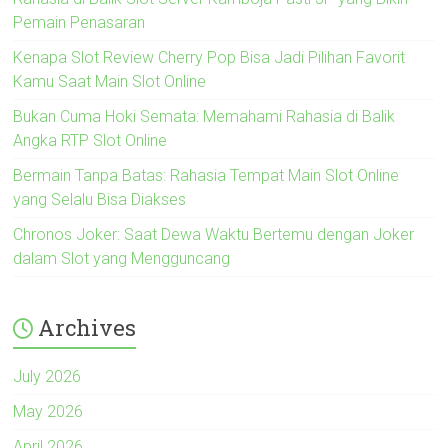
Pemain Penasaran
Kenapa Slot Review Cherry Pop Bisa Jadi Pilihan Favorit
Kamu Saat Main Slot Online
Bukan Cuma Hoki Semata: Memahami Rahasia di Balik
Angka RTP Slot Online
Bermain Tanpa Batas: Rahasia Tempat Main Slot Online
yang Selalu Bisa Diakses
Chronos Joker: Saat Dewa Waktu Bertemu dengan Joker
dalam Slot yang Mengguncang
Archives
July 2026
May 2026
April 2026