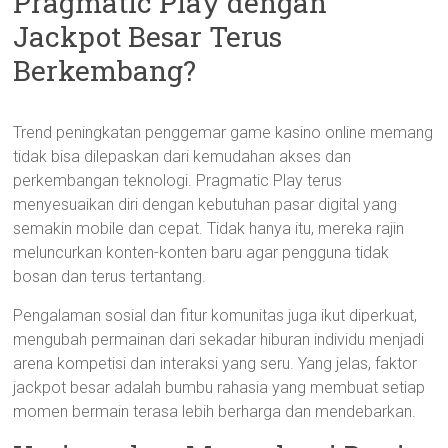
Pragmatic Play dengan
Jackpot Besar Terus
Berkembang?
Trend peningkatan penggemar game kasino online memang
tidak bisa dilepaskan dari kemudahan akses dan
perkembangan teknologi. Pragmatic Play terus
menyesuaikan diri dengan kebutuhan pasar digital yang
semakin mobile dan cepat. Tidak hanya itu, mereka rajin
meluncurkan konten-konten baru agar pengguna tidak
bosan dan terus tertantang.
Pengalaman sosial dan fitur komunitas juga ikut diperkuat,
mengubah permainan dari sekadar hiburan individu menjadi
arena kompetisi dan interaksi yang seru. Yang jelas, faktor
jackpot besar adalah bumbu rahasia yang membuat setiap
momen bermain terasa lebih berharga dan mendebarkan.