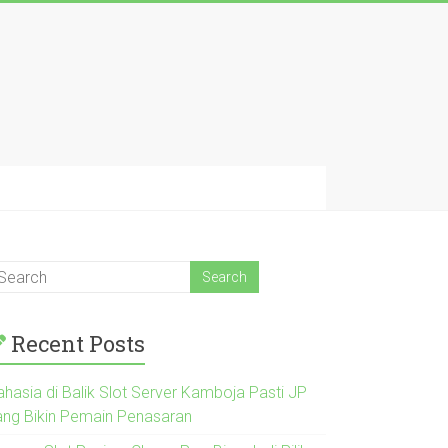
Recent Posts
ahasia di Balik Slot Server Kamboja Pasti JP
ang Bikin Pemain Penasaran