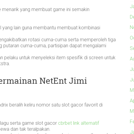
J
re menarik yang membuat game ini semakin
D
N
l yang lain guna membantu membuat kombinasi
O
engakibatkan rotasi cuma-cuma serta memperoleh tiga
ng putaran cuma-cuma, partisipan dapat mengalami
S
kan pelaku untuk menyeleksi item spesifik di screen untuk
A
stra.
J
ermainan NetEnt Jimi
J
M
A
x beralih keliru nomor satu slot gacor favorit di
M
F
lagu serta game slot gacor
cbrbet link alternatif
ewa dan tak teralpakan.
J