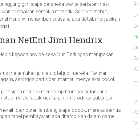
 punggung gim siapa beraneka warna serta animasi
F
kan permainan semakin menarik. Selain tersebut,
J
kenal Hendrix menambah suasana apa detail, menjadikan
D
ngat.
N
nan NetEnt Jimi Hendrix
O
-lebih kepada novice sekalipun.Beriringan merupakan
S
A
harus menentukan jumlah total judi mereka. Taruhan
agam, sehingga partisipan mampu menyeleksi cocok
J
J
n, partisipan mampu menghimpit tombol putar guna
n stop melalui acak-acakan, memproduksi gabungan
M
s meraih campuran lambang siapa cocok, mereka semua
A
gan tabel pembayaran apa ditampilkan dalam game.
M
F