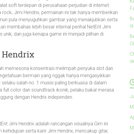
K
lat soft terdepan di perusahaan perjudian di internet.
F
rock, Jimi Hendrix, permainan ini tak hanya memberikan
B
amun pula menyuguhkan gambar yang menakjubkan serta
di
 akan membahas lebih besar internal perihal NetEnt Jimi
unik, dan juga kenapa game ini menjadi pilihan di
B
O
 Hendrix
C
d
 telah memesona konsentrasi melimpah penyuka slot dan
pengetahuan bermain yang nggak hanya mengasyikkan
 selaku salah no. 1 musisi paling berkuasa di dalam
full color dan soundtrack ikonik, pelaku bakal merasa
J
nggung dengan Hendrix independen.
M
A
etEnt Jimi Hendrix adalah rancangan visualnya.Gim ini
M
 kehidupan serta karir Jimi Hendrix, mencakup gitar,