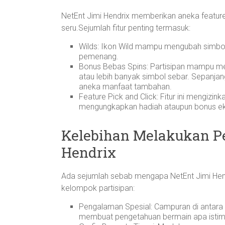
NetEnt Jimi Hendrix memberikan aneka featu
seru.Sejumlah fitur penting termasuk:
Wilds: Ikon Wild mampu mengubah simbo
pemenang.
Bonus Bebas Spins: Partisipan mampu m
atau lebih banyak simbol sebar. Sepanja
aneka manfaat tambahan.
Feature Pick and Click: Fitur ini mengizin
mengungkapkan hadiah ataupun bonus ek
Kelebihan Melakukan P
Hendrix
Ada sejumlah sebab mengapa NetEnt Jimi Hendri
kelompok partisipan:
Pengalaman Spesial: Campuran di antara 
membuat pengetahuan bermain apa istim