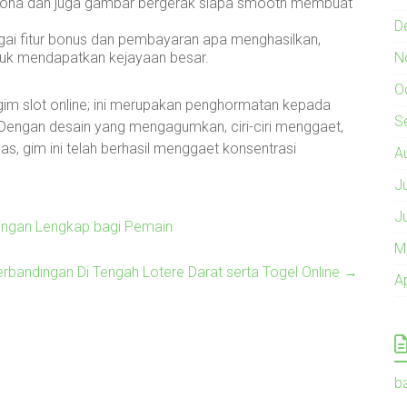
sona dan juga gambar bergerak siapa smooth membuat
D
gai fitur bonus dan pembayaran apa menghasilkan,
tuk mendapatkan kejayaan besar.
N
O
 gim slot online; ini merupakan penghormatan kepada
S
. Dengan desain yang mengagumkan, ciri-ciri menggaet,
 gim ini telah berhasil menggaet konsentrasi
A
J
J
bingan Lengkap bagi Pemain
M
rbandingan Di Tengah Lotere Darat serta Togel Online
→
A
b