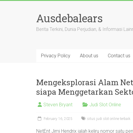
Skip
to
Ausdebalears
content
Berita Terkini, Dunia Perjudian, & Informasi Lai
Privacy Policy
About us
Contact us
Mengeksplorasi Alam NetE
siapa Menggetarkan Sekto
Steven Bryant
Judi Slot Online
February 16, 2025
situs judi slot online terbaik
NetEnt Jimi Hendrix ialah keliru nomor satu pe