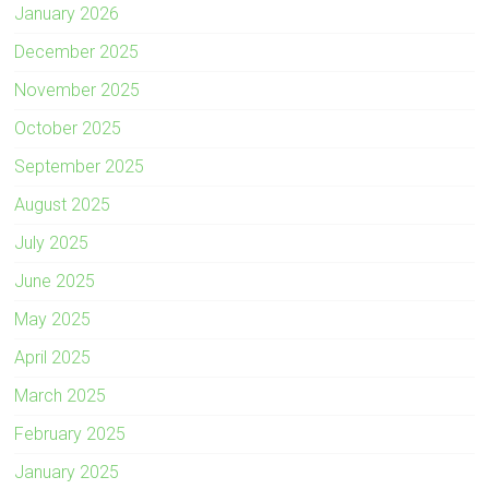
January 2026
December 2025
November 2025
October 2025
September 2025
August 2025
July 2025
June 2025
May 2025
April 2025
March 2025
February 2025
January 2025