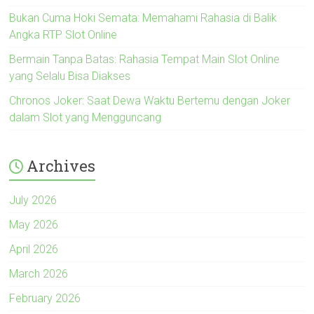
Bukan Cuma Hoki Semata: Memahami Rahasia di Balik
Angka RTP Slot Online
Bermain Tanpa Batas: Rahasia Tempat Main Slot Online
yang Selalu Bisa Diakses
Chronos Joker: Saat Dewa Waktu Bertemu dengan Joker
dalam Slot yang Mengguncang
Archives
July 2026
May 2026
April 2026
March 2026
February 2026