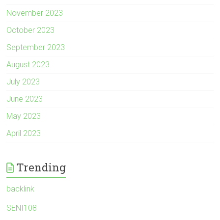
November 2023
October 2023
September 2023
August 2023
July 2023
June 2023
May 2023
April 2023
Trending
backlink
SENI108