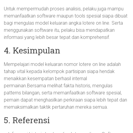
Untuk mempermudah proses analisis, pelaku juga mampu
memanfaatkan software maupun tools spesial siapa dibuat
bagi mengulas model keluaran angka lotere on line. Serta
menggunakan software itu, pelaku bisa mendapatkan
informasi yang lebih besar tepat dan komprehensif.
4. Kesimpulan
Mempelajari model keluaran nomor lotere on line adalah
tahap vital kepada kelompok partisipan siapa hendak
menaikkan kesempatan berhasil internal
permainan.Bersama melihat fakta historis, mengulas
patterns bilangan, serta memanfaatkan software spesial,
pemain dapat menghasilkan perkiraan siapa lebih tepat dan
memaksimalkan taktik pertaruhan mereka semua.
5. Referensi