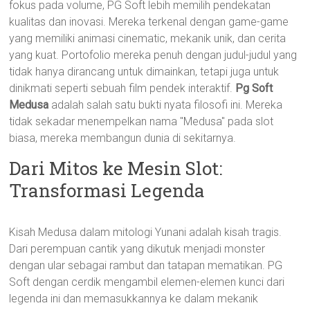
fokus pada volume, PG Soft lebih memilih pendekatan
kualitas dan inovasi. Mereka terkenal dengan game-game
yang memiliki animasi cinematic, mekanik unik, dan cerita
yang kuat. Portofolio mereka penuh dengan judul-judul yang
tidak hanya dirancang untuk dimainkan, tetapi juga untuk
dinikmati seperti sebuah film pendek interaktif.
Pg Soft
Medusa
adalah salah satu bukti nyata filosofi ini. Mereka
tidak sekadar menempelkan nama "Medusa" pada slot
biasa, mereka membangun dunia di sekitarnya.
Dari Mitos ke Mesin Slot:
Transformasi Legenda
Kisah Medusa dalam mitologi Yunani adalah kisah tragis.
Dari perempuan cantik yang dikutuk menjadi monster
dengan ular sebagai rambut dan tatapan mematikan. PG
Soft dengan cerdik mengambil elemen-elemen kunci dari
legenda ini dan memasukkannya ke dalam mekanik