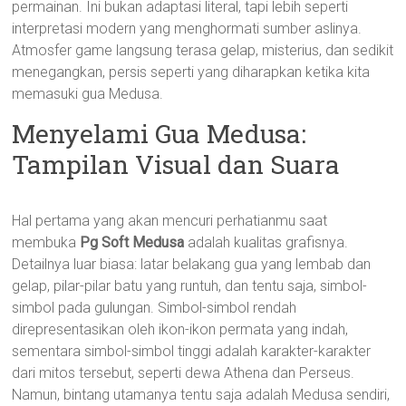
permainan. Ini bukan adaptasi literal, tapi lebih seperti
interpretasi modern yang menghormati sumber aslinya.
Atmosfer game langsung terasa gelap, misterius, dan sedikit
menegangkan, persis seperti yang diharapkan ketika kita
memasuki gua Medusa.
Menyelami Gua Medusa:
Tampilan Visual dan Suara
Hal pertama yang akan mencuri perhatianmu saat
membuka
Pg Soft Medusa
adalah kualitas grafisnya.
Detailnya luar biasa: latar belakang gua yang lembab dan
gelap, pilar-pilar batu yang runtuh, dan tentu saja, simbol-
simbol pada gulungan. Simbol-simbol rendah
direpresentasikan oleh ikon-ikon permata yang indah,
sementara simbol-simbol tinggi adalah karakter-karakter
dari mitos tersebut, seperti dewa Athena dan Perseus.
Namun, bintang utamanya tentu saja adalah Medusa sendiri,