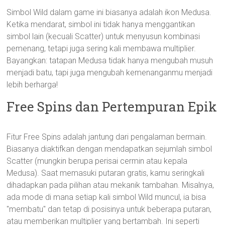
Simbol Wild dalam game ini biasanya adalah ikon Medusa.
Ketika mendarat, simbol ini tidak hanya menggantikan
simbol lain (kecuali Scatter) untuk menyusun kombinasi
pemenang, tetapi juga sering kali membawa multiplier.
Bayangkan: tatapan Medusa tidak hanya mengubah musuh
menjadi batu, tapi juga mengubah kemenanganmu menjadi
lebih berharga!
Free Spins dan Pertempuran Epik
Fitur Free Spins adalah jantung dari pengalaman bermain.
Biasanya diaktifkan dengan mendapatkan sejumlah simbol
Scatter (mungkin berupa perisai cermin atau kepala
Medusa). Saat memasuki putaran gratis, kamu seringkali
dihadapkan pada pilihan atau mekanik tambahan. Misalnya,
ada mode di mana setiap kali simbol Wild muncul, ia bisa
"membatu" dan tetap di posisinya untuk beberapa putaran,
atau memberikan multiplier yang bertambah. Ini seperti