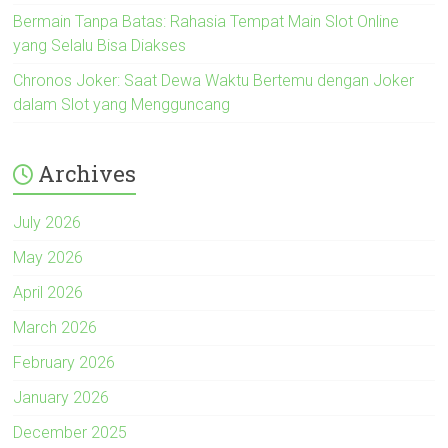
Bermain Tanpa Batas: Rahasia Tempat Main Slot Online
yang Selalu Bisa Diakses
Chronos Joker: Saat Dewa Waktu Bertemu dengan Joker
dalam Slot yang Mengguncang
Archives
July 2026
May 2026
April 2026
March 2026
February 2026
January 2026
December 2025