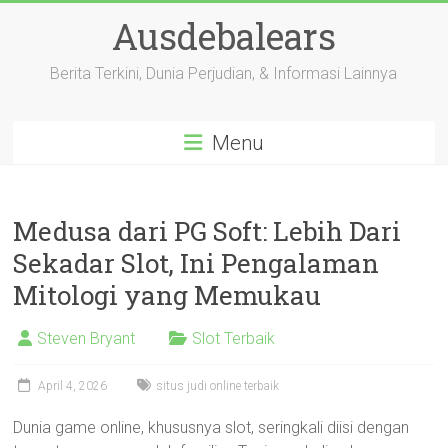
Skip
Ausdebalears
to
content
Berita Terkini, Dunia Perjudian, & Informasi Lainnya
Menu
Medusa dari PG Soft: Lebih Dari
Sekadar Slot, Ini Pengalaman
Mitologi yang Memukau
Steven Bryant
Slot Terbaik
April 4, 2026
situs judi online terbaik
Dunia game online, khususnya slot, seringkali diisi dengan