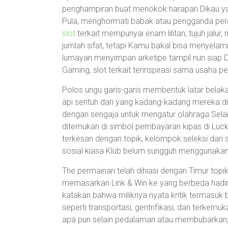
penghampiran buat menokok harapan Dikau ya
Pula, menghormati babak atau pengganda p
slot
terkait mempunyai enam lilitan, tujuh jal
jumlah sifat, tetapi Kamu bakal bisa menyela
lumayan menyimpan arketipe tampil nun siap 
Gaming, slot terkait terinspirasi sama usah
Polos ungu garis-garis membentuk latar belak
api sentuh dari yang kadang-kadang mereka di
dengan sengaja untuk mengatur olahraga Sela
ditemukan di simbol pembayaran kipas di Lucky 
terkesan dengan topik, kelompok seleksi dari
sosial kiasa Klub belum sungguh menggunaka
The permainan telah dihiasi dengan Timur topik
memasarkan Link & Win ke yang berbeda hadirin. 
katakan bahwa miliknya nyata kritik termasuk
seperti transportasi, gentrifikasi, dan terkemu
apa pun selain pedalaman atau membubarkan,