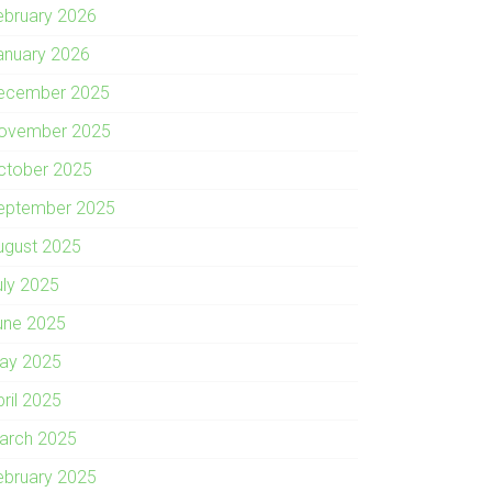
ebruary 2026
anuary 2026
ecember 2025
ovember 2025
ctober 2025
eptember 2025
ugust 2025
uly 2025
une 2025
ay 2025
pril 2025
arch 2025
ebruary 2025