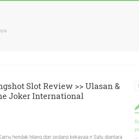
nnya
gshot Slot Review >> Ulasan &
e Joker International
R
y
u, Kamu hendak hilang dgn sedang kekayaa n Satu diantara