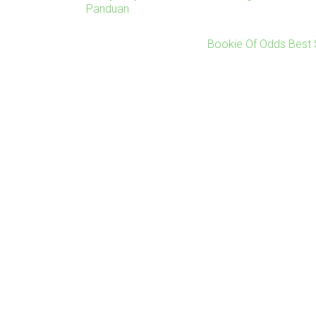
Panduan
Bookie Of Odds Best 