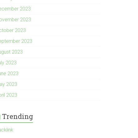
ecember 2023
ovember 2023
ctober 2023
eptember 2023
ugust 2023
uly 2023
une 2023
ay 2023
pril 2023
Trending
acklink