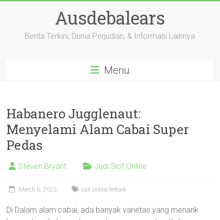
Skip
Ausdebalears
to
content
Berita Terkini, Dunia Perjudian, & Informasi Lainnya
Menu
Habanero Jugglenaut:
Menyelami Alam Cabai Super
Pedas
Steven Bryant
Judi Slot Online
March 6, 2025
slot online terbaik
Di Dalam alam cabai, ada banyak varietas yang menarik