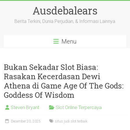
Skip
Ausdebalears
to
content
Berita Terkini, Dunia Perjudian, & Informasi Lainnya
Menu
Bukan Sekadar Slot Biasa:
Rasakan Kecerdasan Dewi
Athena di Game Age Of The Gods:
Goddess Of Wisdom
Steven Bryant
Slot Online Terpercaya
December 20, 2025
situs judi slot terbaik