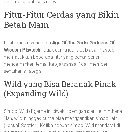
bisa mengubah segalanya.
Fitur-Fitur Cerdas yang Bikin
Betah Main
Inilah bagian yang bikin
Age Of The Gods: Goddess Of
Wisdom Playtech
nggak cuma jadi slot biasa. Playtech
memasukkan beberapa fitur yang benar-benar
mencerminkan tema “kebijaksanaan” dan memberi
sentuhan strategis.
Wild yang Bisa Beranak Pinak
(Expanding Wild)
Simbol Wild di game ini diwakili oleh gambar Helm Athena.
Nah, wild ini nggak cuma bisa menggantikan simbol lain
(kecuali Scatter). Ketika sebuah simbol Wild mendarat di