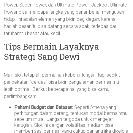
Power, Super Power, dan Ultimate Power. Jackpot Ultimate
Power bisa mencapai angka yang benar-benar mengubah
hidup. Ini adalah elemen yang bikin deg-degan, karena
hadiah besar itu bisa datang secara acak, terlepas dari
taruhanmu besar atau kecil.
Tips Bermain Layaknya
Strategi Sang Dewi
Main slot tetaplah permainan keberuntungan, tapi sedikit
pendekatan “cerdas” bisa bikin pengalaman bermainmu
lebih optimal. Berikut beberapa hal yang bisa kamu
pertimbangkan:
Pahami Budget dan Batasan:
Seperti Athena yang
perhitungan dalam perang, tentukan modal bermainmu
sebelum mulai. Jangan tergoda untuk mengejar
kerugian. Slot ini dengan volatilitas medium bisa
memberi sesi bermain yang cukup panjang jika dikelola