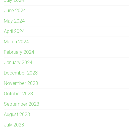
July 2024
June 2024
May 2024
April 2024
March 2024
February 2024
January 2024
December 2023
November 2023
October 2023
September 2023
August 2023
July 2023