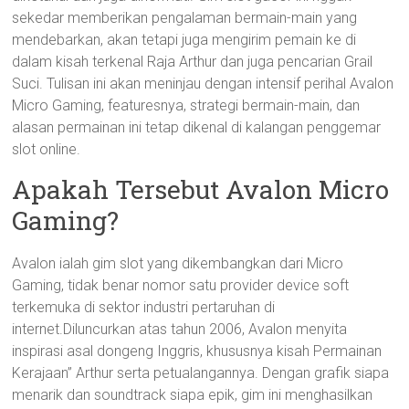
sekedar memberikan pengalaman bermain-main yang
mendebarkan, akan tetapi juga mengirim pemain ke di
dalam kisah terkenal Raja Arthur dan juga pencarian Grail
Suci. Tulisan ini akan meninjau dengan intensif perihal Avalon
Micro Gaming, featuresnya, strategi bermain-main, dan
alasan permainan ini tetap dikenal di kalangan penggemar
slot online.
Apakah Tersebut Avalon Micro
Gaming?
Avalon ialah gim slot yang dikembangkan dari Micro
Gaming, tidak benar nomor satu provider device soft
terkemuka di sektor industri pertaruhan di
internet.Diluncurkan atas tahun 2006, Avalon menyita
inspirasi asal dongeng Inggris, khususnya kisah Permainan
Kerajaan” Arthur serta petualangannya. Dengan grafik siapa
menarik dan soundtrack siapa epik, gim ini menghasilkan