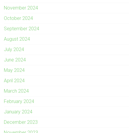
November 2024
October 2024
September 2024
August 2024
July 2024
June 2024
May 2024
April 2024
March 2024
February 2024
January 2024
December 2023
November 2023