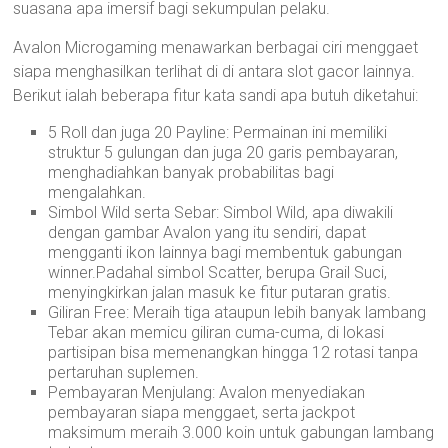
suasana apa imersif bagi sekumpulan pelaku.
Avalon Microgaming menawarkan berbagai ciri menggaet
siapa menghasilkan terlihat di di antara slot gacor lainnya.
Berikut ialah beberapa fitur kata sandi apa butuh diketahui:
5 Roll dan juga 20 Payline: Permainan ini memiliki
struktur 5 gulungan dan juga 20 garis pembayaran,
menghadiahkan banyak probabilitas bagi
mengalahkan.
Simbol Wild serta Sebar: Simbol Wild, apa diwakili
dengan gambar Avalon yang itu sendiri, dapat
mengganti ikon lainnya bagi membentuk gabungan
winner.Padahal simbol Scatter, berupa Grail Suci,
menyingkirkan jalan masuk ke fitur putaran gratis.
Giliran Free: Meraih tiga ataupun lebih banyak lambang
Tebar akan memicu giliran cuma-cuma, di lokasi
partisipan bisa memenangkan hingga 12 rotasi tanpa
pertaruhan suplemen.
Pembayaran Menjulang: Avalon menyediakan
pembayaran siapa menggaet, serta jackpot
maksimum meraih 3.000 koin untuk gabungan lambang