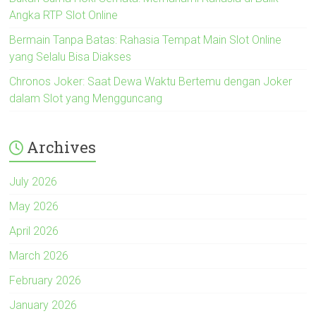
Angka RTP Slot Online
Bermain Tanpa Batas: Rahasia Tempat Main Slot Online
yang Selalu Bisa Diakses
Chronos Joker: Saat Dewa Waktu Bertemu dengan Joker
dalam Slot yang Mengguncang
Archives
July 2026
May 2026
April 2026
March 2026
February 2026
January 2026