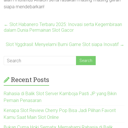
siapa mendebarkan!
←
Slot Habanero Terbaru 2025: Inovasi serta Kegembiraan
dalam Dunia Permainan Slot Gacor
Slot Yggdrasil: Menyelami Bumi Game Slot siapa Inovatif
→
Recent Posts
Rahasia di Balik Slot Server Kamboja Pasti JP yang Bikin
Pemain Penasaran
Kenapa Slot Review Cherry Pop Bisa Jadi Pilihan Favorit
Kamu Saat Main Slot Online
Bukan Cuma Hoki Semata: Memahami Rahasia di Balik